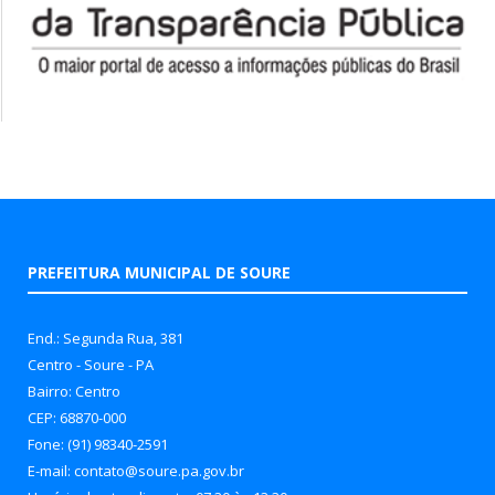
PREFEITURA MUNICIPAL DE SOURE
End.: Segunda Rua, 381
Centro - Soure - PA
Bairro: Centro
CEP: 68870-000
Fone: (91) 98340-2591
E-mail: contato@soure.pa.gov.br