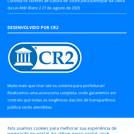
Convida os fazeres de cultura de Soure para participar da Oitiva
da Lei Aldir Blanc 2
27 de agosto de 2025
DESENVOLVIDO POR CR2
Muito mais que
criar site
ou
sistema para prefeituras
!
Realizamos uma
assessoria
completa, onde garantimos em
contrato que todas as exigências das
leis de transparência
pública
serão atendidas.
Conheça o
PNTP
e o
Radar da Transparência Pública
Nós usamos cookies para melhorar sua experiência de
navegação no portal. Ao utilizar nosso portal, você