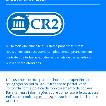
Muito mais que
criar site
ou
sistema para prefeituras
!
Realizamos uma
assessoria
completa, onde garantimos em
contrato que todas as exigências das
leis de transparência
pública
serão atendidas.
Conheça o
PNTP
e o
Radar da Transparência Pública
Nós usamos cookies para melhorar sua experiência de
navegação no portal. Ao utilizar nosso portal, você
concorda com a política de monitoramento de cookies.
Para ter mais informações sobre como isso é feito, acesse
Política de cookies (
Leia mais
). Se você concorda, clique em
Todos os direitos reservados a Prefeitura Municipal de Soure.
ACEITO.