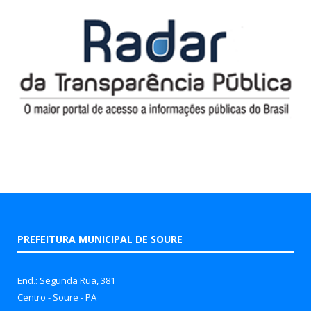
PREFEITURA MUNICIPAL DE SOURE
End.: Segunda Rua, 381
Centro - Soure - PA