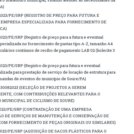
ra o matadouro municipal, visando atender as necessidades da
PA)
023/PE/SRP (REGISTRO DE PREÇO PARA FUTURA E
 EMPRESA ESPECIALIZADA PARA FORNECIMENTO DE
CA)
/PE/SRP (Registro de preço para a futura e eventual
ecializada no fornecimento de pastas tipo A-Z, tamanho A4
lários contínuos de recibo de pagamento LAB 02 (holerite 3
/PE/SRP (Registro de preço para futura e eventual
izada para prestação de serviço de locação de estrutura para
mandas de eventos do município de Soure/PA)
-30082023 (SELEÇÃO DE PROJETOS A SEREM
ENTE, COM CONTRIBUIÇÕES RELEVANTES PARA O
MUNICIPAL DE CICLISMO DE SOURE)
2023/PE/SRP (CONTRATAÇÃO DE UMA EMPRESA
ÃO DE SERVIÇOS DE MANUTENÇÃO E CONSERVAÇÃO DE
 COM FORNECIMENTO DE PEÇAS ORIGINAIS OU SIMILARES)
023/PE/SRP (AQUISIÇÃO DE SACOS PLÁSTICOS PARA O