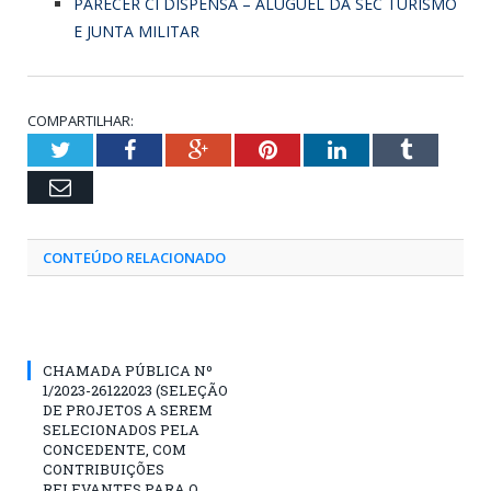
PARECER CI DISPENSA – ALUGUEL DA SEC TURISMO
E JUNTA MILITAR
COMPARTILHAR:
Twitter
Facebook
Google+
Pinterest
LinkedIn
Tumblr
Email
CONTEÚDO RELACIONADO
CHAMADA PÚBLICA Nº
1/2023-26122023 (SELEÇÃO
DE PROJETOS A SEREM
SELECIONADOS PELA
CONCEDENTE, COM
CONTRIBUIÇÕES
RELEVANTES PARA O