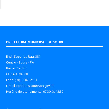
PREFEITURA MUNICIPAL DE SOURE
End.: Segunda Rua, 381
Centro - Soure - PA
Bairro: Centro
CEP: 68870-000
Fone: (91) 98340-2591
E-mail: contato@soure.pa.gov.br
Horário de atendimento: 07:30 às 13:30