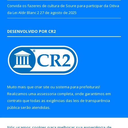
Convida os fazeres de cultura de Soure para participar da Oitiva
da Lei Aldir Blanc 2
27 de agosto de 2025
DESENVOLVIDO POR CR2
Muito mais que
criar site
ou
sistema para prefeituras
!
Realizamos uma
assessoria
completa, onde garantimos em
contrato que todas as exigências das
leis de transparência
pública
serão atendidas.
Conheça o
PNTP
e o
Radar da Transparência Pública
Nós usamos cookies para melhorar sua experiência de