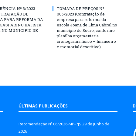
ÊNCIA Nº 3/2023-
TOMADA DE PREÇOS Nº
NTRATAÇÃO DE
005/2023 (Contratação de
A PARA REFORMA DA
empresa para reforma da
GASPARINO BATISTA
escola Joana de Lima Cabral no
A NO MUNICIPIO DE
município de Soure, conforme
planilha orçamentaria,
cronograma físico – financeiro
e memorial descritivo)
ÚLTIMAS PUBLICAÇÕES
D
Recomendação Nº 06/2026-MP-PJS
29 de junho de
2026