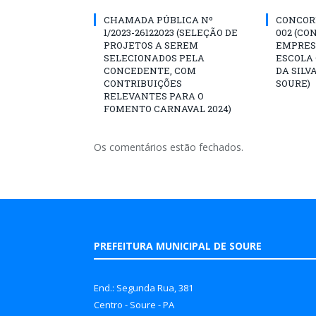
CHAMADA PÚBLICA Nº
CONCORR
1/2023-26122023 (SELEÇÃO DE
002 (CO
PROJETOS A SEREM
EMPRES
SELECIONADOS PELA
ESCOLA 
CONCEDENTE, COM
DA SILV
CONTRIBUIÇÕES
SOURE)
RELEVANTES PARA O
FOMENTO CARNAVAL 2024)
Os comentários estão fechados.
PREFEITURA MUNICIPAL DE SOURE
End.: Segunda Rua, 381
Centro - Soure - PA