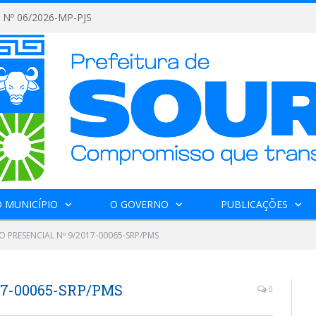
Nº 06/2026-MP-PJS
 MUNICÍPIO
O GOVERNO
PUBLICAÇÕES
 PRESENCIAL Nº 9/2017-00065-SRP/PMS
17-00065-SRP/PMS
0