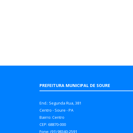
PREFEITURA MUNICIPAL DE SOURE
End.: Segunda Rua, 381
Centro - Soure - PA
Bairro: Centro
CEP: 68870-000
Fone: (91) 98340-2591