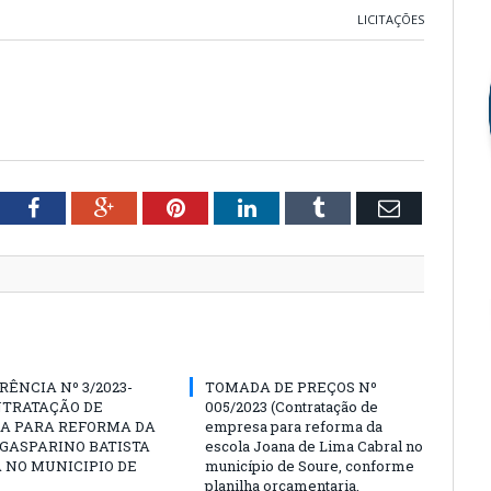
LICITAÇÕES
tter
Facebook
Google+
Pinterest
LinkedIn
Tumblr
Email
ÊNCIA Nº 3/2023-
TOMADA DE PREÇOS Nº
NTRATAÇÃO DE
005/2023 (Contratação de
A PARA REFORMA DA
empresa para reforma da
GASPARINO BATISTA
escola Joana de Lima Cabral no
A NO MUNICIPIO DE
município de Soure, conforme
planilha orçamentaria,