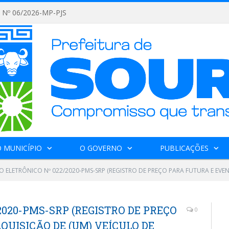
Nº 06/2026-MP-PJS
 MUNICÍPIO
O GOVERNO
PUBLICAÇÕES
 ELETRÔNICO Nº 022/2020-PMS-SRP (REGISTRO DE PREÇO PARA FUTURA E EVEN
2020-PMS-SRP (REGISTRO DE PREÇO
0
UISIÇÃO DE (UM) VEÍCULO DE