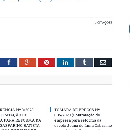
LICITAÇÕES
tter
Facebook
Google+
Pinterest
LinkedIn
Tumblr
Email
ÊNCIA Nº 3/2023-
TOMADA DE PREÇOS Nº
NTRATAÇÃO DE
005/2023 (Contratação de
A PARA REFORMA DA
empresa para reforma da
GASPARINO BATISTA
escola Joana de Lima Cabral no