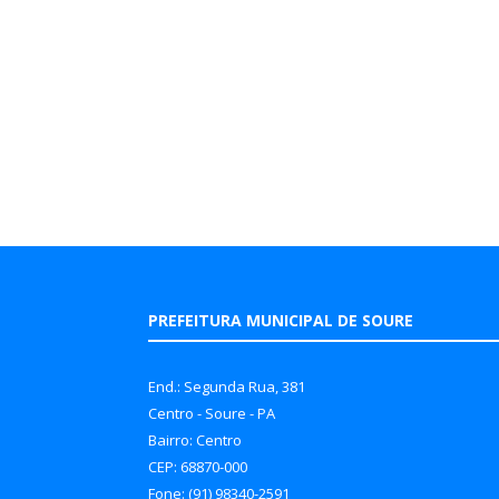
PREFEITURA MUNICIPAL DE SOURE
End.: Segunda Rua, 381
Centro - Soure - PA
Bairro: Centro
CEP: 68870-000
Fone: (91) 98340-2591