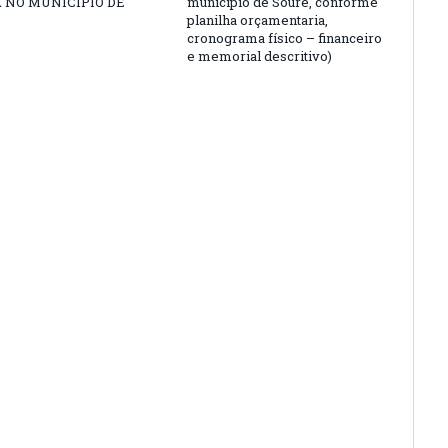
A NO MUNICIPIO DE
município de Soure, conforme
planilha orçamentaria,
cronograma físico – financeiro
e memorial descritivo)