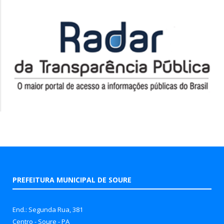
PREFEITURA MUNICIPAL DE SOURE
End.: Segunda Rua, 381
Centro - Soure - PA