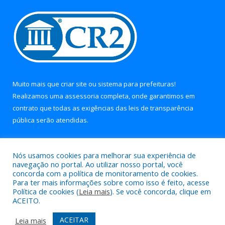
Muito mais que
criar site
ou
sistema para prefeituras
!
Realizamos uma
assessoria
completa, onde garantimos em
contrato que todas as exigências das
leis de transparência
pública
serão atendidas.
Conheça o
PNTP
e o
Radar da Transparência Pública
Nós usamos cookies para melhorar sua experiência de
navegação no portal. Ao utilizar nosso portal, você
concorda com a política de monitoramento de cookies.
Para ter mais informações sobre como isso é feito, acesse
Política de cookies (
Leia mais
). Se você concorda, clique em
Todos os direitos reservados a Prefeitura Municipal de Soure.
ACEITO.
Mapa do Site
Acessar Área Administrativa
ACEITAR
Leia mais