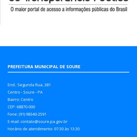
PREFEITURA MUNICIPAL DE SOURE
End.: Segunda Rua, 381
Centro - Soure - PA
Bairro: Centro
CEP: 68870-000
Fone: (91) 98340-2591
E-mail: contato@soure.pa.gov.br
Horário de atendimento: 07:30 às 13:30