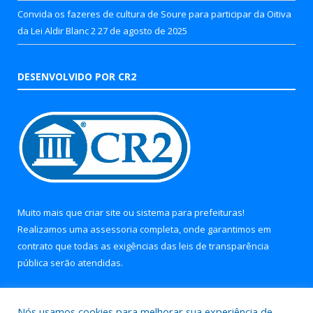
Convida os fazeres de cultura de Soure para participar da Oitiva
da Lei Aldir Blanc 2
27 de agosto de 2025
DESENVOLVIDO POR CR2
Muito mais que
criar site
ou
sistema para prefeituras
!
Realizamos uma
assessoria
completa, onde garantimos em
contrato que todas as exigências das
leis de transparência
pública
serão atendidas.
Conheça o
PNTP
e o
Radar da Transparência Pública
Nós usamos cookies para melhorar sua experiência de