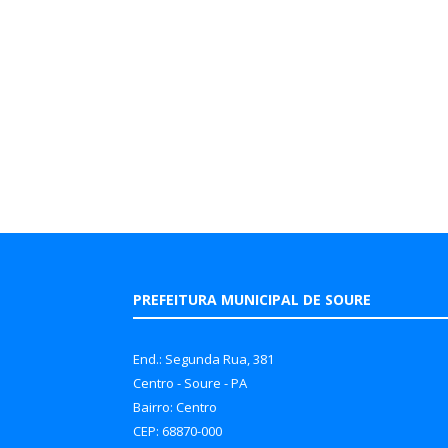
PREFEITURA MUNICIPAL DE SOURE
End.: Segunda Rua, 381
Centro - Soure - PA
Bairro: Centro
CEP: 68870-000