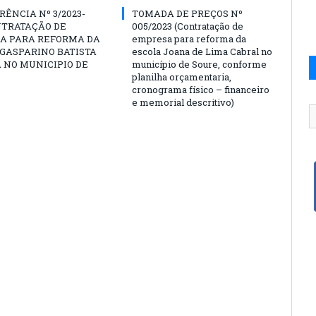
ÊNCIA Nº 3/2023-
TOMADA DE PREÇOS Nº
NTRATAÇÃO DE
005/2023 (Contratação de
A PARA REFORMA DA
empresa para reforma da
GASPARINO BATISTA
escola Joana de Lima Cabral no
A NO MUNICIPIO DE
município de Soure, conforme
planilha orçamentaria,
cronograma físico – financeiro
e memorial descritivo)