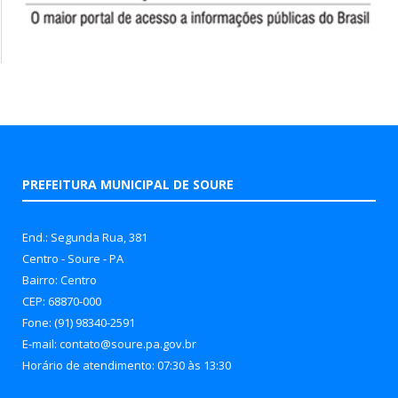
PREFEITURA MUNICIPAL DE SOURE
End.: Segunda Rua, 381
Centro - Soure - PA
Bairro: Centro
CEP: 68870-000
Fone: (91) 98340-2591
E-mail: contato@soure.pa.gov.br
Horário de atendimento: 07:30 às 13:30