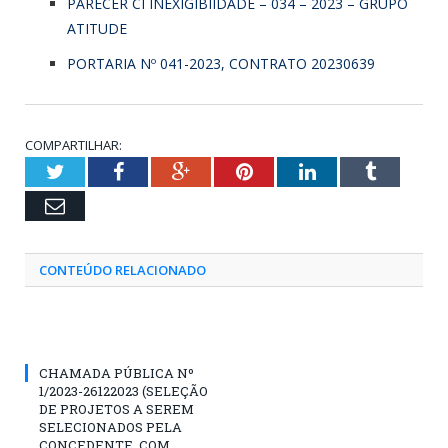
PARECER CI INEXIGIBIIDADE – 034 – 2023 – GRUPO
ATITUDE
PORTARIA Nº 041-2023, CONTRATO 20230639
COMPARTILHAR:
Twitter
Facebook
Google+
Pinterest
LinkedIn
Tumblr
Email
CONTEÚDO RELACIONADO
CHAMADA PÚBLICA Nº
1/2023-26122023 (SELEÇÃO
DE PROJETOS A SEREM
SELECIONADOS PELA
CONCEDENTE, COM