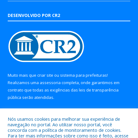
DESENVOLVIDO POR CR2
Muito mais que
criar site
ou
sistema para prefeituras
!
Realizamos uma
assessoria
completa, onde garantimos em
contrato que todas as exigências das
leis de transparência
pública
serão atendidas.
Conheça o
PNTP
e o
Radar da Transparência Pública
Nós usamos cookies para melhorar sua experiência de
navegação no portal. Ao utilizar nosso portal, você
concorda com a política de monitoramento de cookies.
Para ter mais informações sobre como isso é feito, acesse