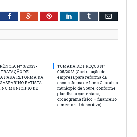
tter
Facebook
Google+
Pinterest
LinkedIn
Tumblr
Email
ÊNCIA Nº 3/2023-
TOMADA DE PREÇOS Nº
NTRATAÇÃO DE
005/2023 (Contratação de
A PARA REFORMA DA
empresa para reforma da
GASPARINO BATISTA
escola Joana de Lima Cabral no
A NO MUNICIPIO DE
município de Soure, conforme
planilha orçamentaria,
cronograma físico – financeiro
e memorial descritivo)