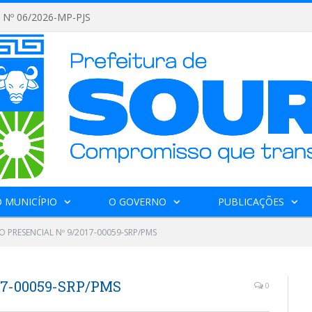
Nº 06/2026-MP-PJS
 MUNICÍPIO
O GOVERNO
PUBLICAÇÕES
 PRESENCIAL Nº 9/2017-00059-SRP/PMS
17-00059-SRP/PMS
0