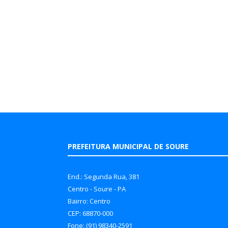
PREFEITURA MUNICIPAL DE SOURE
End.: Segunda Rua, 381
Centro - Soure - PA
Bairro: Centro
CEP: 68870-000
Fone: (91) 98340-2591