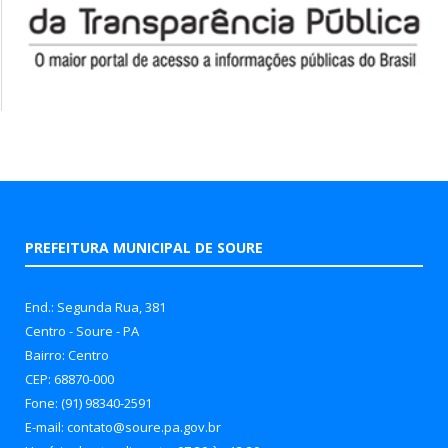
PREFEITURA MUNICIPAL DE SOURE
End.: Segunda Rua, 381
Centro - Soure - PA
Bairro: Centro
CEP: 68870-000
Fone: (91) 98340-2591
E-mail: contato@soure.pa.gov.br