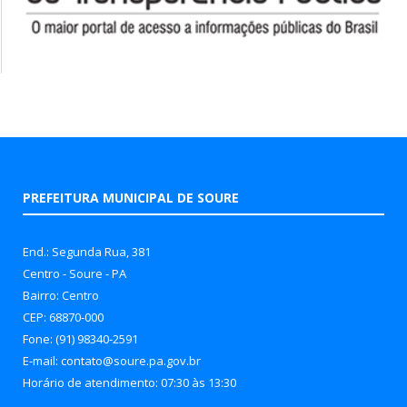
PREFEITURA MUNICIPAL DE SOURE
End.: Segunda Rua, 381
Centro - Soure - PA
Bairro: Centro
CEP: 68870-000
Fone: (91) 98340-2591
E-mail: contato@soure.pa.gov.br
Horário de atendimento: 07:30 às 13:30