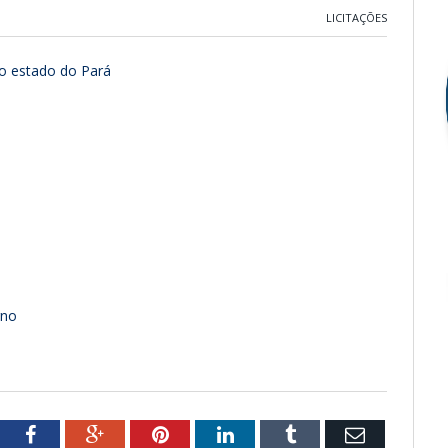
LICITAÇÕES
 do estado do Pará
rno
tter
Facebook
Google+
Pinterest
LinkedIn
Tumblr
Email