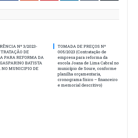
ÊNCIA Nº 3/2023-
TOMADA DE PREÇOS Nº
NTRATAÇÃO DE
005/2023 (Contratação de
A PARA REFORMA DA
empresa para reforma da
GASPARINO BATISTA
escola Joana de Lima Cabral no
A NO MUNICIPIO DE
município de Soure, conforme
planilha orçamentaria,
cronograma físico – financeiro
e memorial descritivo)