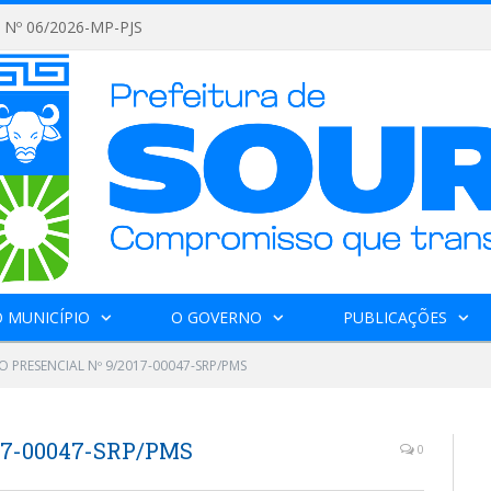
Nº 06/2026-MP-PJS
 MUNICÍPIO
O GOVERNO
PUBLICAÇÕES
 PRESENCIAL Nº 9/2017-00047-SRP/PMS
17-00047-SRP/PMS
0