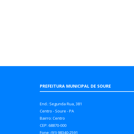
PREFEITURA MUNICIPAL DE SOURE
End.: Segunda Rua, 381
Centro - Soure - PA
Bairro: Centro
CEP: 68870-000
Fone: (91) 98340-2591