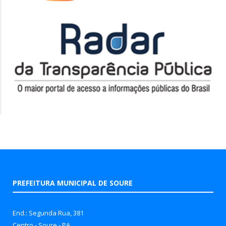
PREFEITURA MUNICIPAL DE SOURE
End.: Segunda Rua, 381
Centro - Soure - PA