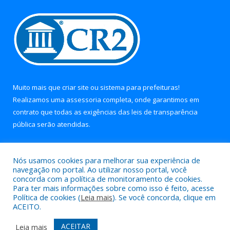
Muito mais que
criar site
ou
sistema para prefeituras
!
Realizamos uma
assessoria
completa, onde garantimos em
contrato que todas as exigências das
leis de transparência
pública
serão atendidas.
Conheça o
PNTP
e o
Radar da Transparência Pública
Nós usamos cookies para melhorar sua experiência de
navegação no portal. Ao utilizar nosso portal, você
concorda com a política de monitoramento de cookies.
Para ter mais informações sobre como isso é feito, acesse
Política de cookies (
Leia mais
). Se você concorda, clique em
Todos os direitos reservados a Prefeitura Municipal de Soure.
ACEITO.
Mapa do Site
Acessar Área Administrativa
ACEITAR
Leia mais