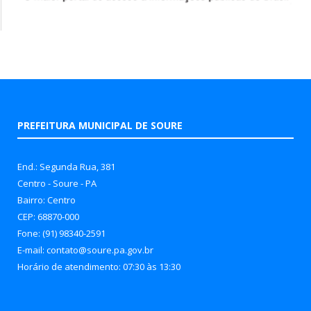
PREFEITURA MUNICIPAL DE SOURE
End.: Segunda Rua, 381
Centro - Soure - PA
Bairro: Centro
CEP: 68870-000
Fone: (91) 98340-2591
E-mail: contato@soure.pa.gov.br
Horário de atendimento: 07:30 às 13:30