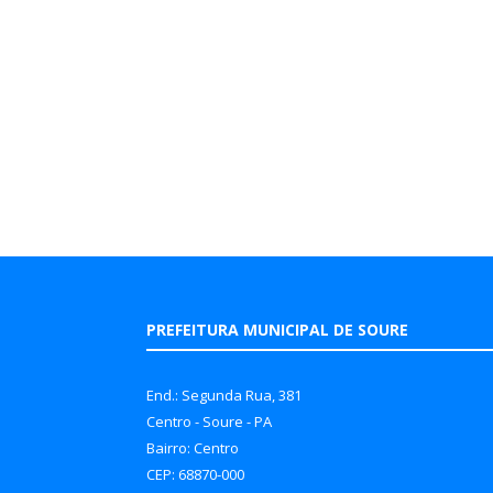
PREFEITURA MUNICIPAL DE SOURE
End.: Segunda Rua, 381
Centro - Soure - PA
Bairro: Centro
CEP: 68870-000