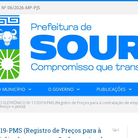
Nº 06/2026-MP-PJS
 MUNICÍPIO
O GOVERNO
PUBLICAÇÕES
 ELETRÔNICO Nº 17/2019-PMS (Registro de Preços para à contratação de empr
moço e janta))
-PMS (Registro de Preços para à
0