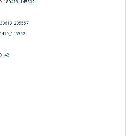
_180419_145802
30619_205557
80419_145552
0142