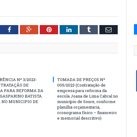
tter
Facebook
Google+
Pinterest
LinkedIn
Tumblr
Email
ÊNCIA Nº 3/2023-
TOMADA DE PREÇOS Nº
NTRATAÇÃO DE
005/2023 (Contratação de
A PARA REFORMA DA
empresa para reforma da
GASPARINO BATISTA
escola Joana de Lima Cabral no
A NO MUNICIPIO DE
município de Soure, conforme
planilha orçamentaria,
cronograma físico – financeiro
e memorial descritivo)