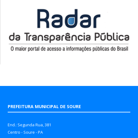
PREFEITURA MUNICIPAL DE SOURE
End.: Segunda Rua, 381
Centro - Soure - PA