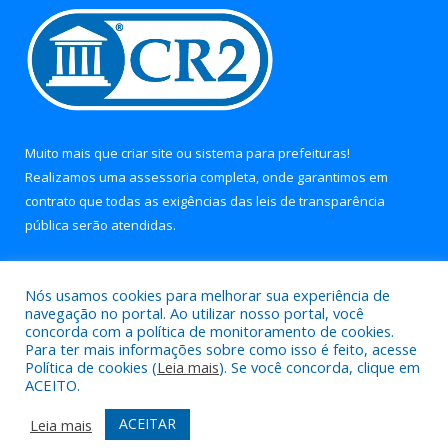
Muito mais que
criar site
ou
sistema para prefeituras
!
Realizamos uma
assessoria
completa, onde garantimos em
contrato que todas as exigências das
leis de transparência
pública
serão atendidas.
Conheça o
PNTP
e o
Radar da Transparência Pública
Nós usamos cookies para melhorar sua experiência de
navegação no portal. Ao utilizar nosso portal, você
concorda com a política de monitoramento de cookies.
Para ter mais informações sobre como isso é feito, acesse
Política de cookies (
Leia mais
). Se você concorda, clique em
Todos os direitos reservados a Prefeitura Municipal de Soure.
ACEITO.
Mapa do Site
Acessar Área Administrativa
ACEITAR
Leia mais
Acessar Webmail