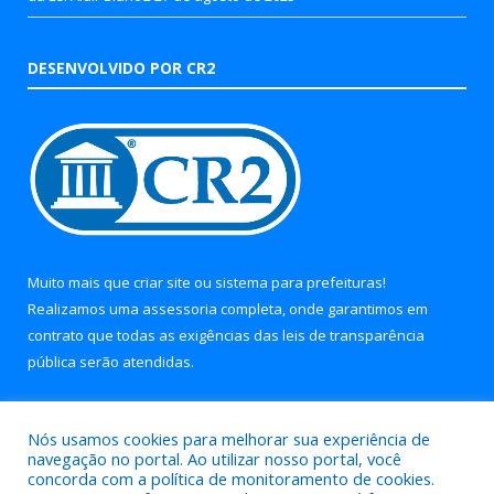
DESENVOLVIDO POR CR2
Muito mais que
criar site
ou
sistema para prefeituras
!
Realizamos uma
assessoria
completa, onde garantimos em
contrato que todas as exigências das
leis de transparência
pública
serão atendidas.
Conheça o
PNTP
e o
Radar da Transparência Pública
Nós usamos cookies para melhorar sua experiência de
navegação no portal. Ao utilizar nosso portal, você
concorda com a política de monitoramento de cookies.