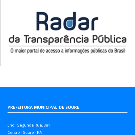
PREFEITURA MUNICIPAL DE SOURE
End.: Segunda Rua, 381
Centro - Soure - PA