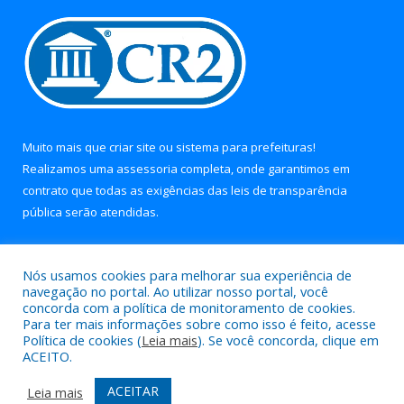
Muito mais que
criar site
ou
sistema para prefeituras
!
Realizamos uma
assessoria
completa, onde garantimos em
contrato que todas as exigências das
leis de transparência
pública
serão atendidas.
Conheça o
PNTP
e o
Radar da Transparência Pública
Nós usamos cookies para melhorar sua experiência de
navegação no portal. Ao utilizar nosso portal, você
concorda com a política de monitoramento de cookies.
Para ter mais informações sobre como isso é feito, acesse
Política de cookies (
Leia mais
). Se você concorda, clique em
Todos os direitos reservados a Prefeitura Municipal de Soure.
ACEITO.
Mapa do Site
Acessar Área Administrativa
ACEITAR
Leia mais