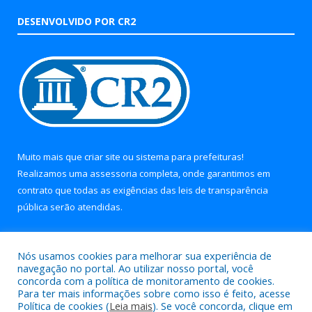
DESENVOLVIDO POR CR2
Muito mais que
criar site
ou
sistema para prefeituras
!
Realizamos uma
assessoria
completa, onde garantimos em
contrato que todas as exigências das
leis de transparência
pública
serão atendidas.
Conheça o
PNTP
e o
Radar da Transparência Pública
Nós usamos cookies para melhorar sua experiência de
navegação no portal. Ao utilizar nosso portal, você
concorda com a política de monitoramento de cookies.
Para ter mais informações sobre como isso é feito, acesse
Política de cookies (
Leia mais
). Se você concorda, clique em
Todos os direitos reservados a Prefeitura Municipal de Soure.