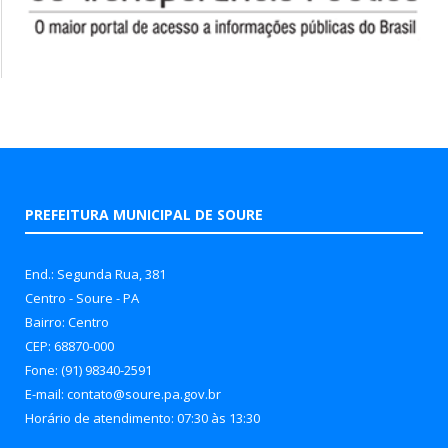
PREFEITURA MUNICIPAL DE SOURE
End.: Segunda Rua, 381
Centro - Soure - PA
Bairro: Centro
CEP: 68870-000
Fone: (91) 98340-2591
E-mail: contato@soure.pa.gov.br
Horário de atendimento: 07:30 às 13:30