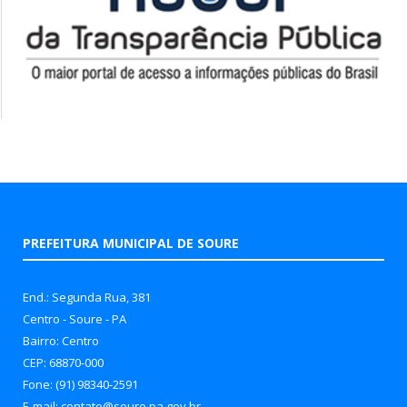
PREFEITURA MUNICIPAL DE SOURE
End.: Segunda Rua, 381
Centro - Soure - PA
Bairro: Centro
CEP: 68870-000
Fone: (91) 98340-2591
E-mail: contato@soure.pa.gov.br