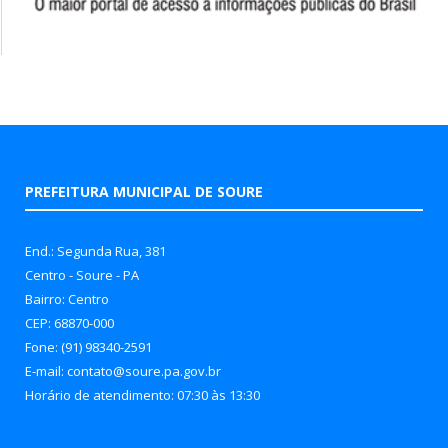
PREFEITURA MUNICIPAL DE SOURE
End.: Segunda Rua, 381
Centro - Soure - PA
Bairro: Centro
CEP: 68870-000
Fone: (91) 98340-2591
E-mail: contato@soure.pa.gov.br
Horário de atendimento: 07:30 às 13:30