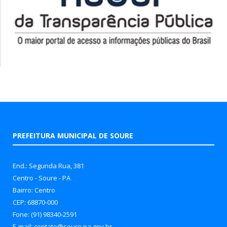
PREFEITURA MUNICIPAL DE SOURE
End.: Segunda Rua, 381
Centro - Soure - PA
Bairro: Centro
CEP: 68870-000
Fone: (91) 98340-2591
E-mail: contato@soure.pa.gov.br