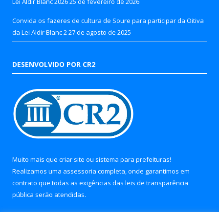
Lei Aldir Blanc 2026
25 de fevereiro de 2026
Convida os fazeres de cultura de Soure para participar da Oitiva
da Lei Aldir Blanc 2
27 de agosto de 2025
DESENVOLVIDO POR CR2
Muito mais que
criar site
ou
sistema para prefeituras
!
Realizamos uma
assessoria
completa, onde garantimos em
contrato que todas as exigências das
leis de transparência
pública
serão atendidas.
Conheça o
PNTP
e o
Radar da Transparência Pública