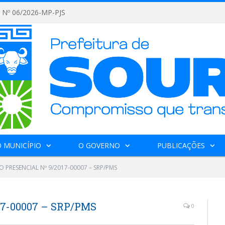
Nº 06/2026-MP-PJS
 MUNICÍPIO
O GOVERNO
PUBLICAÇÕES
 PRESENCIAL Nº 9/2017-00007 – SRP/PMS
7-00007 – SRP/PMS
0