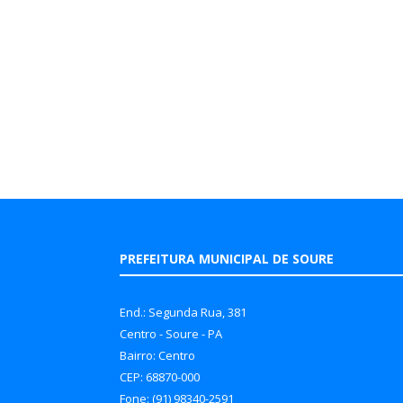
PREFEITURA MUNICIPAL DE SOURE
End.: Segunda Rua, 381
Centro - Soure - PA
Bairro: Centro
CEP: 68870-000
Fone: (91) 98340-2591