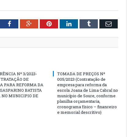
tter
Facebook
Google+
Pinterest
LinkedIn
Tumblr
Email
ÊNCIA Nº 3/2023-
TOMADA DE PREÇOS Nº
NTRATAÇÃO DE
005/2023 (Contratação de
A PARA REFORMA DA
empresa para reforma da
GASPARINO BATISTA
escola Joana de Lima Cabral no
A NO MUNICIPIO DE
município de Soure, conforme
planilha orçamentaria,
cronograma físico – financeiro
e memorial descritivo)