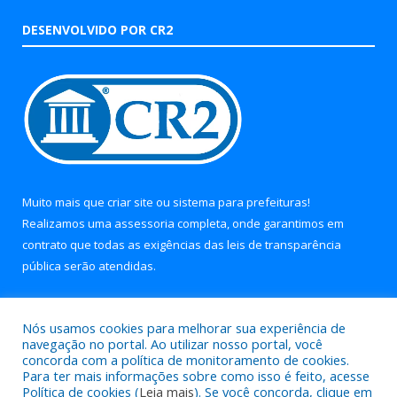
DESENVOLVIDO POR CR2
Muito mais que
criar site
ou
sistema para prefeituras
!
Realizamos uma
assessoria
completa, onde garantimos em
contrato que todas as exigências das
leis de transparência
pública
serão atendidas.
Conheça o
PNTP
e o
Radar da Transparência Pública
Nós usamos cookies para melhorar sua experiência de
navegação no portal. Ao utilizar nosso portal, você
concorda com a política de monitoramento de cookies.
Para ter mais informações sobre como isso é feito, acesse
Política de cookies (
Leia mais
). Se você concorda, clique em