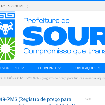
Nº 06/2026-MP-PJS
 MUNICÍPIO
O GOVERNO
PUBLICAÇÕES
 ELETRÔNICO Nº 36/2019-PMS (Registro de preço para futura e eventual aquisiç
9-PMS (Registro de preço para
0