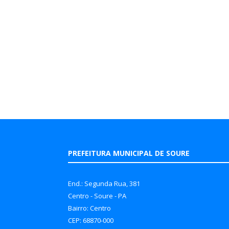
PREFEITURA MUNICIPAL DE SOURE
End.: Segunda Rua, 381
Centro - Soure - PA
Bairro: Centro
CEP: 68870-000