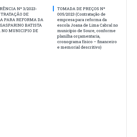
ÊNCIA Nº 3/2023-
TOMADA DE PREÇOS Nº
NTRATAÇÃO DE
005/2023 (Contratação de
A PARA REFORMA DA
empresa para reforma da
GASPARINO BATISTA
escola Joana de Lima Cabral no
A NO MUNICIPIO DE
município de Soure, conforme
planilha orçamentaria,
cronograma físico – financeiro
e memorial descritivo)