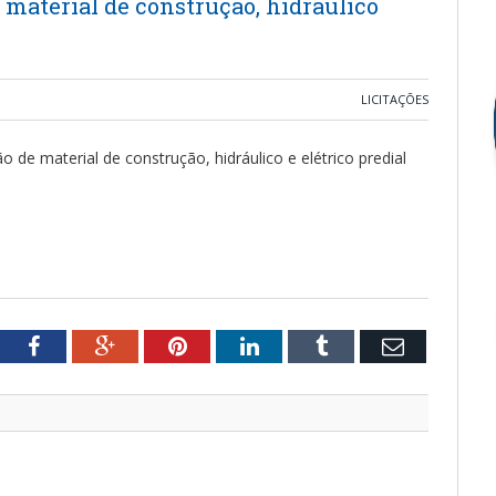
 material de construção, hidráulico
LICITAÇÕES
o de material de construção, hidráulico e elétrico predial
tter
Facebook
Google+
Pinterest
LinkedIn
Tumblr
Email