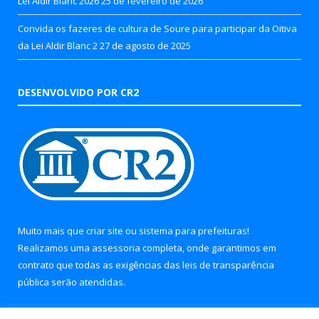
Lei Aldir Blanc 2026
25 de fevereiro de 2026
Convida os fazeres de cultura de Soure para participar da Oitiva
da Lei Aldir Blanc 2
27 de agosto de 2025
DESENVOLVIDO POR CR2
Muito mais que
criar site
ou
sistema para prefeituras
!
Realizamos uma
assessoria
completa, onde garantimos em
contrato que todas as exigências das
leis de transparência
pública
serão atendidas.
Conheça o
PNTP
e o
Radar da Transparência Pública