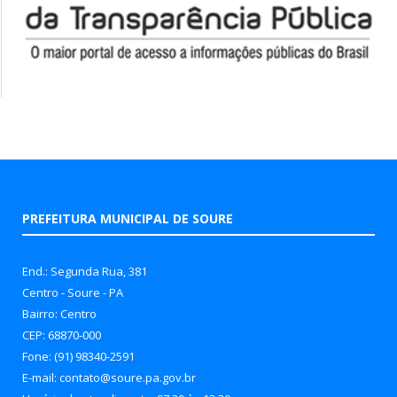
PREFEITURA MUNICIPAL DE SOURE
End.: Segunda Rua, 381
Centro - Soure - PA
Bairro: Centro
CEP: 68870-000
Fone: (91) 98340-2591
E-mail: contato@soure.pa.gov.br