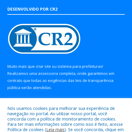
DESENVOLVIDO POR CR2
Muito mais que
criar site
ou
sistema para prefeituras
!
Realizamos uma
assessoria
completa, onde garantimos em
contrato que todas as exigências das
leis de transparência
pública
serão atendidas.
Conheça o
PNTP
e o
Radar da Transparência Pública
Nós usamos cookies para melhorar sua experiência de
navegação no portal. Ao utilizar nosso portal, você
concorda com a política de monitoramento de cookies.
Para ter mais informações sobre como isso é feito, acesse
Política de cookies (
Leia mais
). Se você concorda, clique em
Todos os direitos reservados a Prefeitura Municipal de Soure.