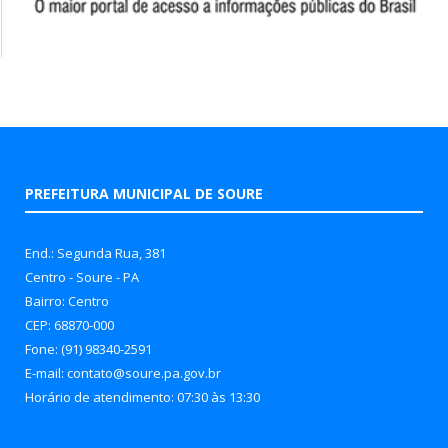
PREFEITURA MUNICIPAL DE SOURE
End.: Segunda Rua, 381
Centro - Soure - PA
Bairro: Centro
CEP: 68870-000
Fone: (91) 98340-2591
E-mail: contato@soure.pa.gov.br
Horário de atendimento: 07:30 às 13:30