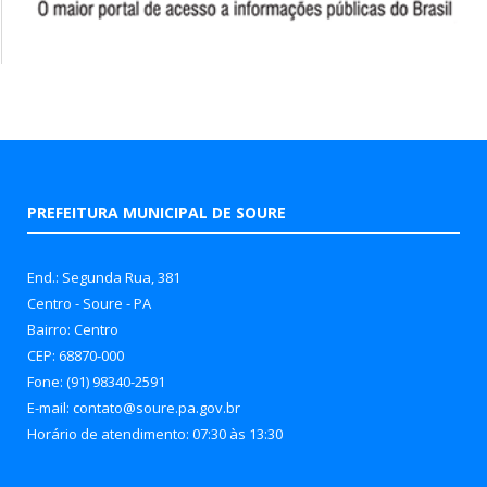
PREFEITURA MUNICIPAL DE SOURE
End.: Segunda Rua, 381
Centro - Soure - PA
Bairro: Centro
CEP: 68870-000
Fone: (91) 98340-2591
E-mail: contato@soure.pa.gov.br
Horário de atendimento: 07:30 às 13:30