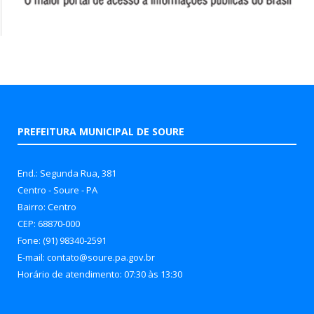
PREFEITURA MUNICIPAL DE SOURE
End.: Segunda Rua, 381
Centro - Soure - PA
Bairro: Centro
CEP: 68870-000
Fone: (91) 98340-2591
E-mail: contato@soure.pa.gov.br
Horário de atendimento: 07:30 às 13:30