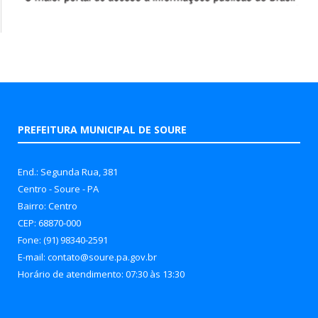
PREFEITURA MUNICIPAL DE SOURE
End.: Segunda Rua, 381
Centro - Soure - PA
Bairro: Centro
CEP: 68870-000
Fone: (91) 98340-2591
E-mail: contato@soure.pa.gov.br
Horário de atendimento: 07:30 às 13:30