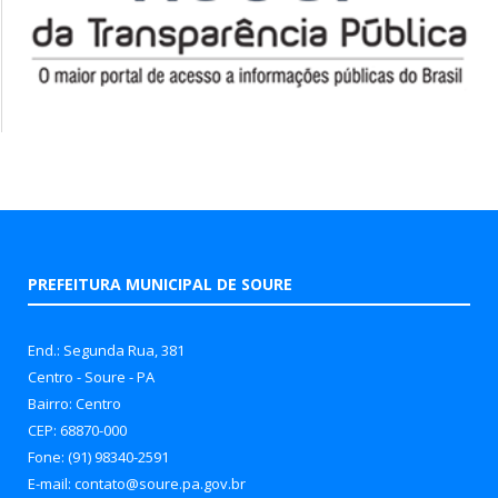
PREFEITURA MUNICIPAL DE SOURE
End.: Segunda Rua, 381
Centro - Soure - PA
Bairro: Centro
CEP: 68870-000
Fone: (91) 98340-2591
E-mail: contato@soure.pa.gov.br