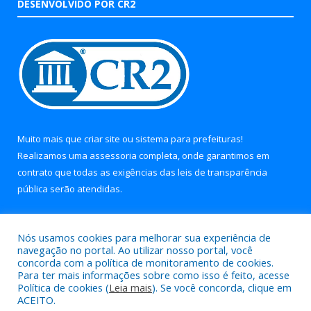
DESENVOLVIDO POR CR2
Muito mais que
criar site
ou
sistema para prefeituras
!
Realizamos uma
assessoria
completa, onde garantimos em
contrato que todas as exigências das
leis de transparência
pública
serão atendidas.
Conheça o
PNTP
e o
Radar da Transparência Pública
Nós usamos cookies para melhorar sua experiência de
navegação no portal. Ao utilizar nosso portal, você
concorda com a política de monitoramento de cookies.
Para ter mais informações sobre como isso é feito, acesse
Política de cookies (
Leia mais
). Se você concorda, clique em
Todos os direitos reservados a Prefeitura Municipal de Soure.
ACEITO.