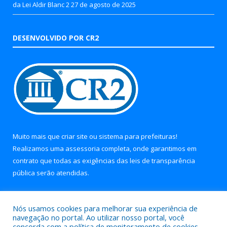
da Lei Aldir Blanc 2
27 de agosto de 2025
DESENVOLVIDO POR CR2
Muito mais que
criar site
ou
sistema para prefeituras
!
Realizamos uma
assessoria
completa, onde garantimos em
contrato que todas as exigências das
leis de transparência
pública
serão atendidas.
Conheça o
PNTP
e o
Radar da Transparência Pública
Nós usamos cookies para melhorar sua experiência de
navegação no portal. Ao utilizar nosso portal, você
concorda com a política de monitoramento de cookies.