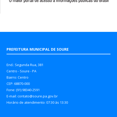
PREFEITURA MUNICIPAL DE SOURE
End.: Segunda Rua, 381
Centro - Soure - PA
Bairro: Centro
CEP: 68870-000
Fone: (91) 98340-2591
E-mail: contato@soure.pa.gov.br
Horário de atendimento: 07:30 às 13:30