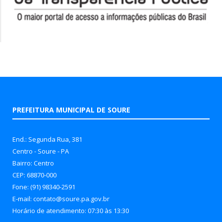
PREFEITURA MUNICIPAL DE SOURE
End.: Segunda Rua, 381
Centro - Soure - PA
Bairro: Centro
CEP: 68870-000
Fone: (91) 98340-2591
E-mail: contato@soure.pa.gov.br
Horário de atendimento: 07:30 às 13:30