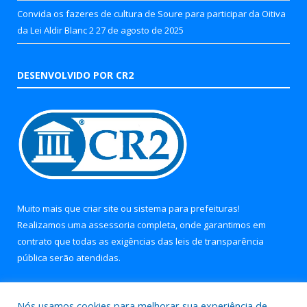
Convida os fazeres de cultura de Soure para participar da Oitiva
da Lei Aldir Blanc 2
27 de agosto de 2025
DESENVOLVIDO POR CR2
Muito mais que
criar site
ou
sistema para prefeituras
!
Realizamos uma
assessoria
completa, onde garantimos em
contrato que todas as exigências das
leis de transparência
pública
serão atendidas.
Conheça o
PNTP
e o
Radar da Transparência Pública
Nós usamos cookies para melhorar sua experiência de