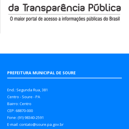
PREFEITURA MUNICIPAL DE SOURE
End.: Segunda Rua, 381
Centro - Soure - PA
Bairro: Centro
CEP: 68870-000
Fone: (91) 98340-2591
E-mail: contato@soure.pa.gov.br