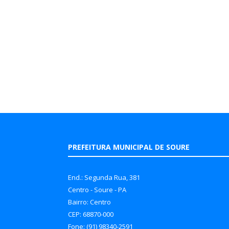
PREFEITURA MUNICIPAL DE SOURE
End.: Segunda Rua, 381
Centro - Soure - PA
Bairro: Centro
CEP: 68870-000
Fone: (91) 98340-2591