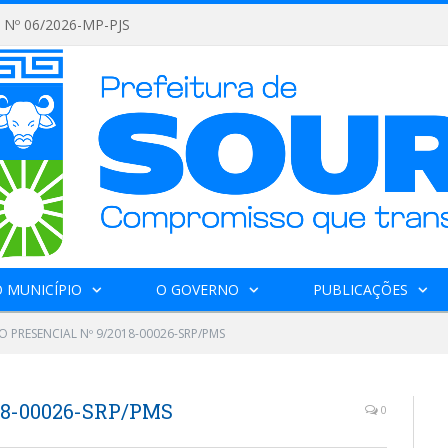
Nº 06/2026-MP-PJS
 MUNICÍPIO
O GOVERNO
PUBLICAÇÕES
 PRESENCIAL Nº 9/2018-00026-SRP/PMS
18-00026-SRP/PMS
0