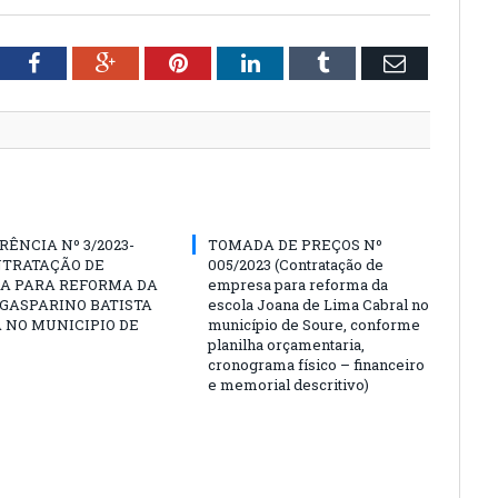
tter
Facebook
Google+
Pinterest
LinkedIn
Tumblr
Email
ÊNCIA Nº 3/2023-
TOMADA DE PREÇOS Nº
NTRATAÇÃO DE
005/2023 (Contratação de
A PARA REFORMA DA
empresa para reforma da
GASPARINO BATISTA
escola Joana de Lima Cabral no
A NO MUNICIPIO DE
município de Soure, conforme
planilha orçamentaria,
cronograma físico – financeiro
e memorial descritivo)